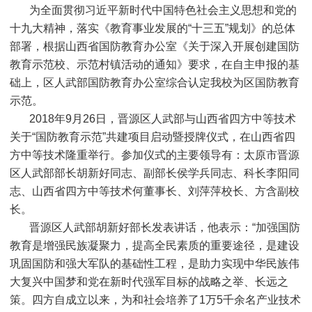
为全面贯彻习近平新时代中国特色社会主义思想和党的
十九大精神，落实《教育事业发展的“十三五”规划》的总体
部署，根据山西省国防教育办公室《关于深入开展创建国防
教育示范校、示范村镇活动的通知》要求，在自主申报的基
础上，区人武部国防教育办公室综合认定我校为区国防教育
示范。
2018年9月26日，晋源区人武部与山西省四方中等技术
关于“国防教育示范”共建项目启动暨授牌仪式，在山西省四
方中等技术隆重举行。参加仪式的主要领导有：太原市晋源
区人武部部长胡新好同志、副部长侯学兵同志、科长李阳同
志、山西省四方中等技术何董事长、刘萍萍校长、方含副校
长。
晋源区人武部胡新好部长发表讲话，他表示：“加强国防
教育是增强民族凝聚力，提高全民素质的重要途径，是建设
巩固国防和强大军队的基础性工程，是助力实现中华民族伟
大复兴中国梦和党在新时代强军目标的战略之举、长远之
策。四方自成立以来，为和社会培养了1万5千余名产业技术